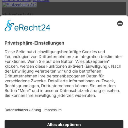
Stolzenbach AG
Am Heiddamm 38
28355 Bremen
Tel. +49 (0) 4 21 - 4 10 06-0
Betriebsstätte
Bertha-Benz-Straße 30
27367 Sottrum
Tel. +49 (0) 4264-837 39 0
Fax: +49 (0) 4 21 - 4 10 06-60
Diese E-Mail-Adresse ist vor Spambots geschützt! Zur Anzeige
muss JavaScript eingeschaltet sein.
www.stolzenbach.de
HRB 42786 HB
Amtsgericht Bremen
Vorstand: Markus Kaemena
USt-Id-Nr.: DE 254 925 902